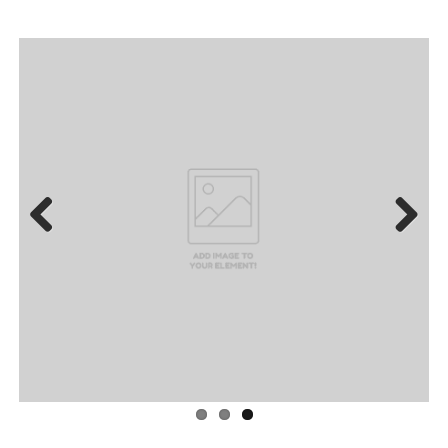
Previo
Next
us