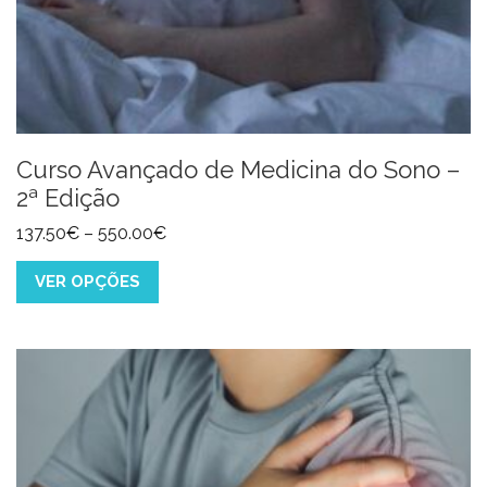
Curso Avançado de Medicina do Sono –
2ª Edição
137.50
€
–
550.00
€
VER OPÇÕES